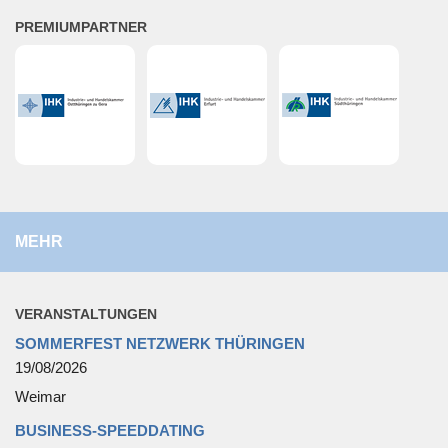
PRE­MI­UM­PART­NER
MEHR
VER­AN­STAL­TUN­GEN
SOMMERFEST NETZWERK THÜRINGEN
19/08/2026
Weimar
BUSINESS-SPEEDDATING