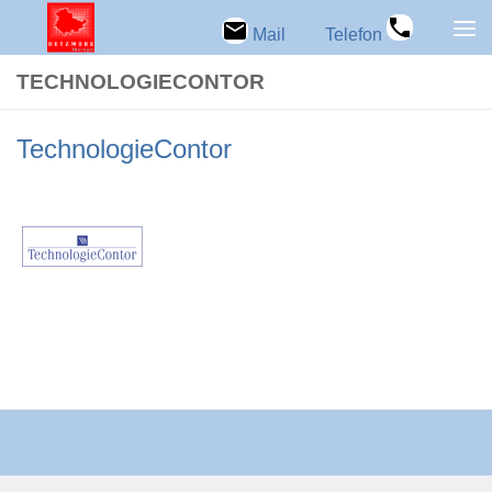
Zum Inhalt springen
Mail
Telefon
TECH­NO­LO­GIE­CON­TOR
Tech­no­lo­gie­Con­tor