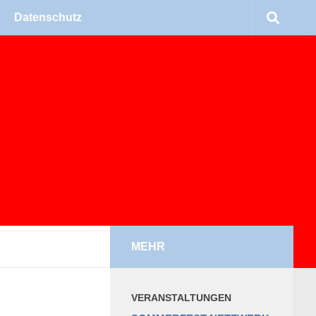
Daten­schutz
MEHR
VER­AN­STAL­TUN­GEN