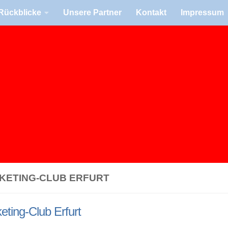
Rück­bli­cke
Unsere Part­ner
Kon­takt
Impres­sum
KE­TING-CLUB ERFURT
e­ting-Club Erfurt