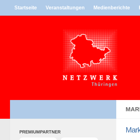
Start­seite
Ver­an­stal­tun­gen
Medi­en­be­richte
Zum Inhalt springen
MAR­
Mar­k
PRE­MI­UM­PART­NER