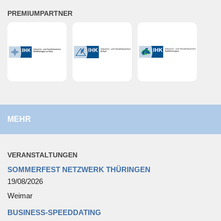
PRE­MI­UM­PART­NER
MEHR
VER­AN­STAL­TUN­GEN
SOMMERFEST NETZWERK THÜRINGEN
19/08/2026
Weimar
BUSINESS-SPEEDDATING