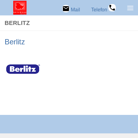
Zum Inhalt springen
Mail
Telefon
BER­LITZ
Ber­litz