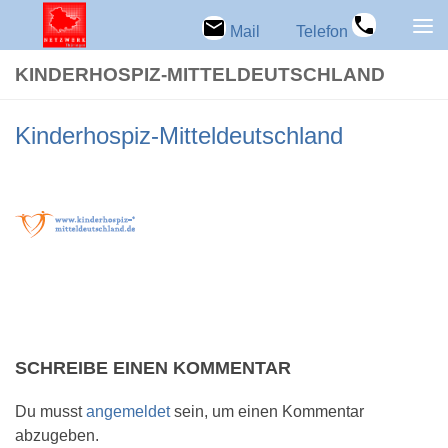
Zum Inhalt springen
Mail
Telefon
KIN­DER­HOS­PIZ-MIT­TEL­DEUTSCH­LAND
Kin­der­hos­piz-Mit­tel­deutsch­land
SCHREIBE EINEN KOMMENTAR
Du musst
angemeldet
sein, um einen Kommentar
abzugeben.