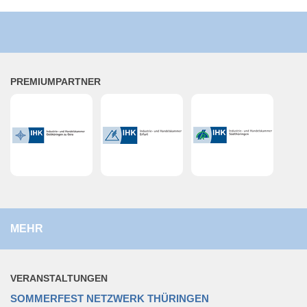
PRE­MI­UM­PART­NER
MEHR
VER­AN­STAL­TUN­GEN
SOMMERFEST NETZWERK THÜRINGEN