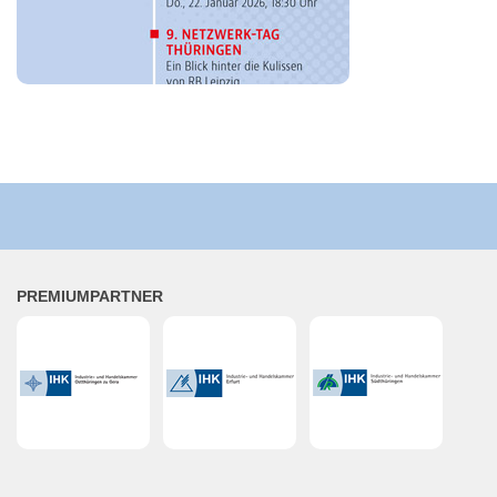
PRE­MI­UM­PART­NER