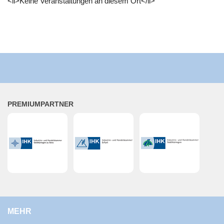
<li>Keine Ver­an­stal­tun­gen an die­sem Ort</li>
PRE­MI­UM­PART­NER
MEHR