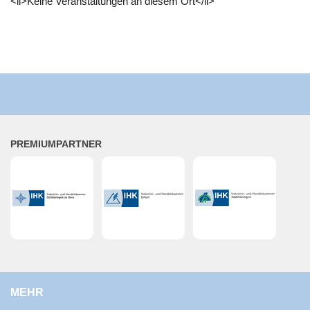
<li>Keine Ver­an­stal­tun­gen an die­sem Ort</li>
PRE­MI­UM­PART­NER
MEHR