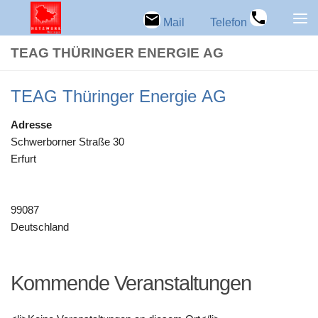
Zum Inhalt springen
Mail
Telefon
TEAG THÜ­RIN­GER ENER­GIE AG
TEAG Thü­rin­ger Ener­gie AG
Adresse
Schwer­bor­ner Straße 30
Erfurt
99087
Deutschland
Kom­mende Veranstaltungen