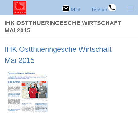
Zum Inhalt springen
Mail
Telefon
IHK OST­THUE­RIN­GE­SCHE WIRT­SCHAFT
MAI 2015
IHK Ost­thue­rin­ge­sche Wirt­schaft
Mai 2015