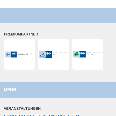
PRE­MI­UM­PART­NER
MEHR
VER­AN­STAL­TUN­GEN