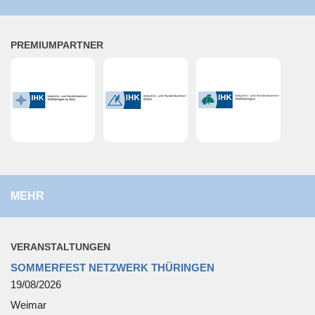
PRE­MI­UM­PART­NER
MEHR
VER­AN­STAL­TUN­GEN
SOMMERFEST NETZWERK THÜRINGEN
19/08/2026
Weimar