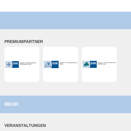
PRE­MI­UM­PART­NER
MEHR
VER­AN­STAL­TUN­GEN