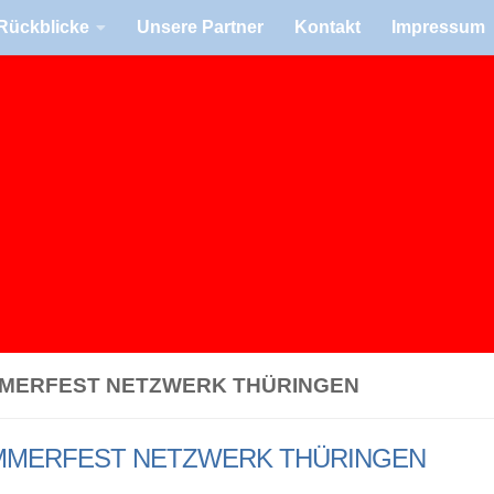
Rück­bli­cke
Unsere Part­ner
Kon­takt
Impres­sum
MERFEST NETZWERK THÜRINGEN
MERFEST NETZWERK THÜRINGEN