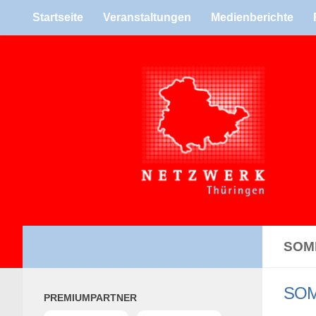
Start­seite
Ver­an­stal­tun­gen
Medi­en­be­richte
Zum Inhalt springen
SOM
SOM
PRE­MI­UM­PART­NER