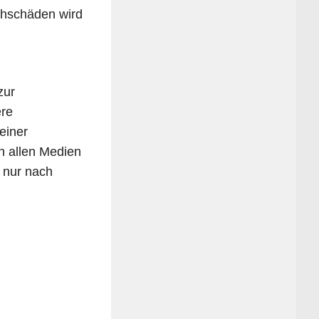
ach­schä­den wird
zur
­re
 einer
in allen Medi­en
d nur nach