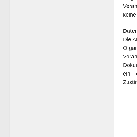
Ver­an
keine
Daten
Die An
Orga­n
Ver­an
Doku­m
ein. T
Zustim