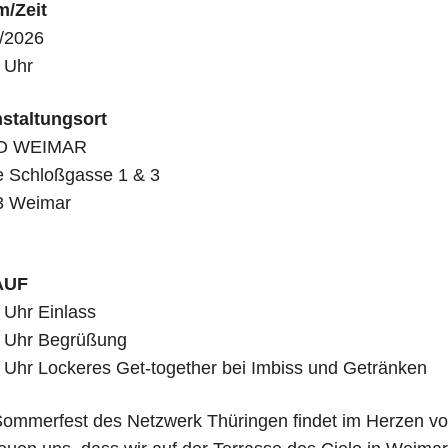
m/Zeit
/2026
 Uhr
­stal­tungs­ort
O WEIMAR
 Schloß­gasse 1 & 3
3 Weimar
AUF
 Uhr Einlass
 Uhr Begrüßung
 Uhr Locke­res Get-tog­e­ther bei Imbiss und Getränken
om­mer­fest des Netz­werk Thü­rin­gen fin­det im Her­zen vo