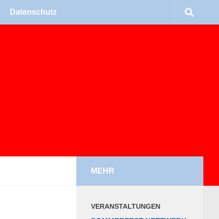
Daten­schutz
MEHR
VER­AN­STAL­TUN­GEN