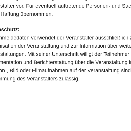
­stal­ter vor. Für even­tu­ell auf­tre­tende Per­so­nen- und S
 Haf­tung übernommen.
­schutz:
mel­de­da­ten ver­wen­det der Ver­an­stal­ter aus­schließ­lich 
i­sa­ti­on der Ver­an­stal­tung und zur Infor­ma­ti­on über wei­te
­stal­tun­gen. Mit sei­ner Unter­schrift wil­ligt der Teil­neh­mer
en­ta­ti­on und Bericht­erstat­tung über die Ver­an­stal­tung 
on‑, Bild oder Film­auf­nah­men auf der Ver­an­stal­tung sin
­mung des Ver­an­stal­ters zulässig.