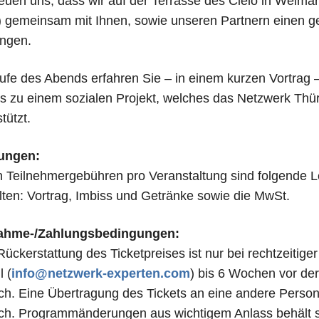
reuen uns, dass wir auf der Ter­rasse des Cielo in Wei­mar
) gemein­sam mit Ihnen, sowie unse­ren Part­nern einen ge
ingen.
ufe des Abends erfah­ren Sie – in einem kur­zen Vor­trag –
s zu einem sozia­len Pro­jekt, wel­ches das Netz­werk Thü­
tützt.
tun­gen:
 Teil­neh­mer­ge­büh­ren pro Ver­an­stal­tung sind fol­gende L
al­ten: Vor­trag, Imbiss und Getränke sowie die MwSt.
nahme-/Zah­lungs­be­din­gun­gen:
ück­erstat­tung des Ticket­prei­ses ist nur bei recht­zei­ti­
l (
info@​netzwerk-​experten.​com
) bis 6 Wochen vor der 
ch. Eine Über­tra­gung des Tickets an eine andere Per­son i
ch. Pro­gramm­än­de­run­gen aus wich­ti­gem Anlass behält 