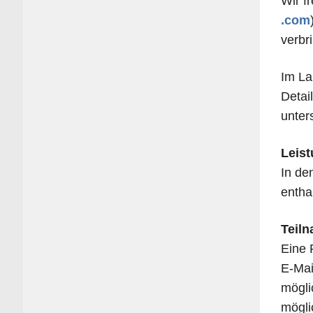
Wir f
.com
verbr
Im La
Detail
unters
Leis­
In den
ent­h
Teil­
Eine R
E‑Mai
mög­li
mög­li