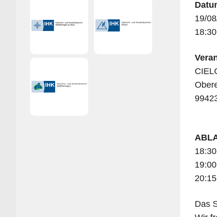
Datu
19/08
18:30
Ver­an
CIEL
Obere
9942
ABL
18:30
19:00
20:15
Das S