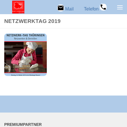
Zum Inhalt springen
Mail
Telefon
NETZ­WERK­TAG 2019
PRE­MI­UM­PART­NER