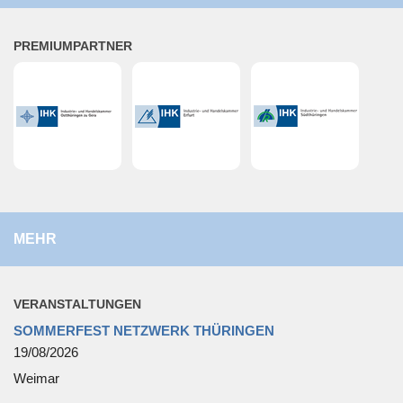
PRE­MI­UM­PART­NER
MEHR
VER­AN­STAL­TUN­GEN
SOMMERFEST NETZWERK THÜRINGEN
19/08/2026
Weimar