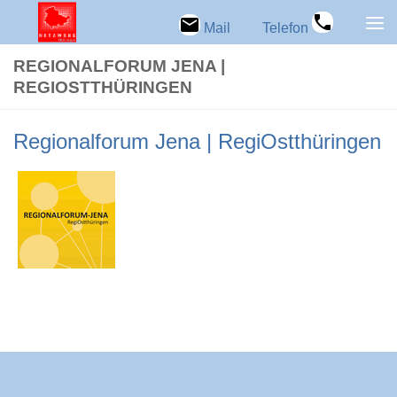
Zum Inhalt springen
Mail
Telefon
REGIO­NAL­FO­RUM JENA |
REGIOSTTHÜRINGEN
Regio­nal­fo­rum Jena | RegiOstthüringen