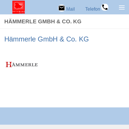
Zum Inhalt springen
Mail
Telefon
HÄM­MERLE GMBH & CO. KG
Häm­merle GmbH & Co. KG