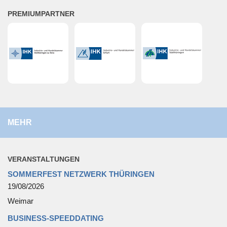
PRE­MI­UM­PART­NER
MEHR
VER­AN­STAL­TUN­GEN
SOMMERFEST NETZWERK THÜRINGEN
19/08/2026
Weimar
BUSINESS-SPEEDDATING