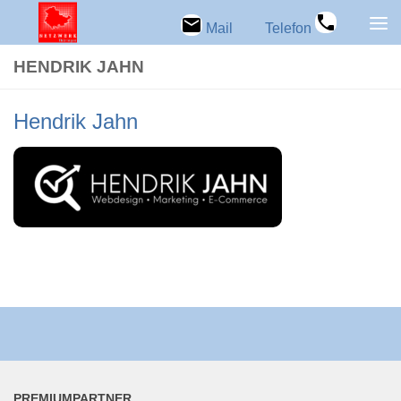
Zum Inhalt springen
Mail
Telefon
HEN­DRIK JAHN
Hen­drik Jahn
PRE­MI­UM­PART­NER