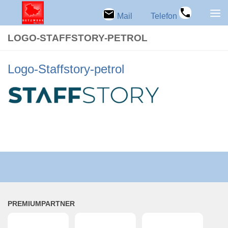
Zum Inhalt springen
Mail
Telefon
LOGO-STAFFSTORY-PETROL
Logo-Staffstory-petrol
PRE­MI­UM­PART­NER