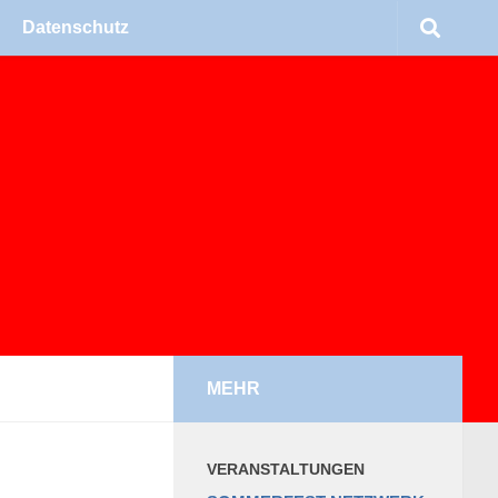
Daten­schutz
MEHR
VER­AN­STAL­TUN­GEN