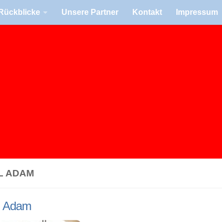
Rück­bli­cke
Unsere Part­ner
Kon­takt
Impres­sum
L ADAM
l Adam