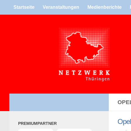
Start­seite
Ver­an­stal­tun­gen
Medi­en­be­richte
Zum Inhalt springen
OPE
Ope
PRE­MI­UM­PART­NER