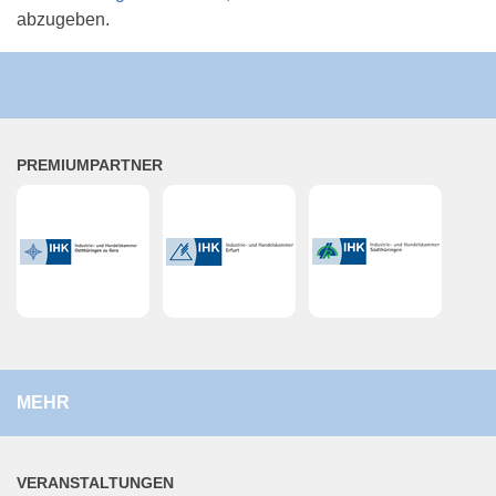
abzugeben.
PRE­MI­UM­PART­NER
MEHR
VER­AN­STAL­TUN­GEN