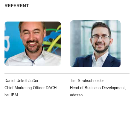
REFERENT
Daniel Unkel­h­äu­ßer
Tim Strohschnei­der
Chief Mar­ke­ting Offi­cer DACH
Head of Busi­ness Deve­lo­p­ment,
bei IBM
adesso