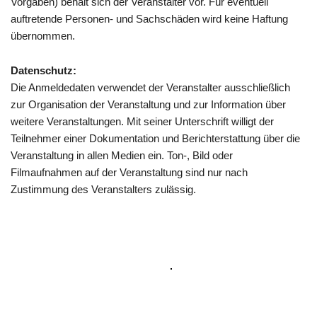
Vor­ga­ben) behält sich der Ver­an­stal­ter vor. Für even­tu­ell
auf­tre­tende Per­so­nen- und Sach­schä­den wird keine Haf­tung
übernommen.
Daten­schutz:
Die Anmel­de­da­ten ver­wen­det der Ver­an­stal­ter aus­schließ­lich
zur Orga­ni­sa­ti­on der Ver­an­stal­tung und zur Infor­ma­ti­on über
wei­te­re Ver­an­stal­tun­gen. Mit sei­ner Unter­schrift wil­ligt der
Teil­neh­mer einer Doku­men­ta­ti­on und Bericht­erstat­tung über die
Ver­an­stal­tung in allen Medi­en ein. Ton‑, Bild oder
Film­auf­nah­men auf der Ver­an­stal­tung sind nur nach
Zustim­mung des Ver­an­stal­ters zulässig.