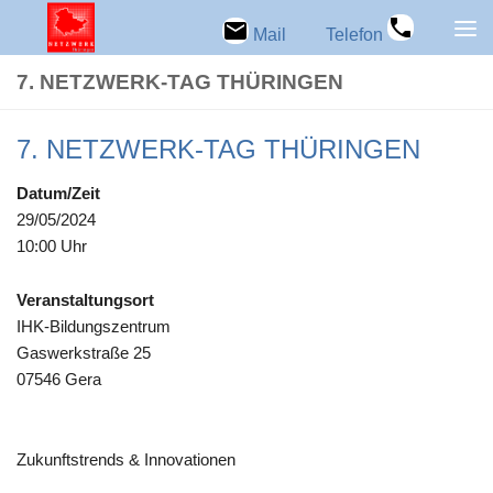
Zum Inhalt springen
Mail
Telefon
7. NETZWERK-TAG THÜRINGEN
7. NETZWERK-TAG THÜRINGEN
Datum/Zeit
29/05/2024
10:00 Uhr
Ver­an­stal­tungs­ort
IHK-Bil­dungs­zen­trum
Gas­werk­straße 25
07546 Gera
Zukunfts­trends & Innovationen