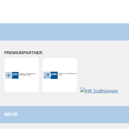
PRE­MI­UM­PART­NER
MEHR