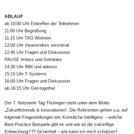
ABLAUF
ab 10:00 Uhr Ein­tref­fen der Teilnehmer
11:00 Uhr Begrüßung
11:15 Uhr TAG Wohnen
12:00 Uhr rhe­a­ven­dors servomat
12:45 Uhr Fra­gen und Diskussion
PAUSE Imbiss und Getränke
14:30 Uhr IBM und adesso
15:15 Uhr T‑Systems
16:00 Uhr Fra­gen und Diskussion
ab 16:15 Uhr Get-together
Der 7. Netz­werk-Tag Thü­rin­gen steht unter dem Motto
„Zukunfts­trends & Inno­va­tio­nen“. Die Refe­ren­ten gehen u.a. auf
fol­gende Fra­ge­stel­lun­gen ein: Künst­li­che Intel­li­genz – wel­che
Best-Prac­tice Bei­spiele gibt es und wie ist die zukünf­tige
Ent­wick­lung? IT-Sicher­heit – wie kann ich mich schüt­zen?