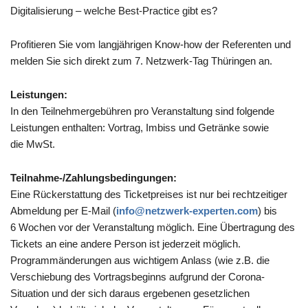
Digi­ta­li­sie­rung – wel­che Best-Prac­tice gibt es?
Pro­fi­tie­ren Sie vom lang­jäh­ri­gen Know-how der Refe­ren­ten und
mel­den Sie sich direkt zum 7. Netz­werk-Tag Thü­rin­gen an.
Leis­tun­gen:
In den Teil­neh­mer­ge­büh­ren pro Ver­an­stal­tung sind fol­gende
Leis­tun­gen ent­hal­ten: Vor­trag, Imbiss und Getränke sowie
die MwSt.
Teil­nahme-/Zah­lungs­be­din­gun­gen:
Eine Rück­erstat­tung des Ticket­prei­ses ist nur bei recht­zei­ti­ger
Abmel­dung per E‑Mail (
info@​netzwerk-​experten.​com
) bis
6 Wochen vor der Ver­an­stal­tung mög­lich. Eine Über­tra­gung des
Tickets an eine andere Per­son ist jeder­zeit mög­lich.
Pro­gramm­än­de­run­gen aus wich­ti­gem Anlass (wie z.B. die
Ver­schie­bung des Vor­trags­be­ginns auf­grund der Corona-
Situa­tion und der sich dar­aus erge­be­nen gesetz­li­chen