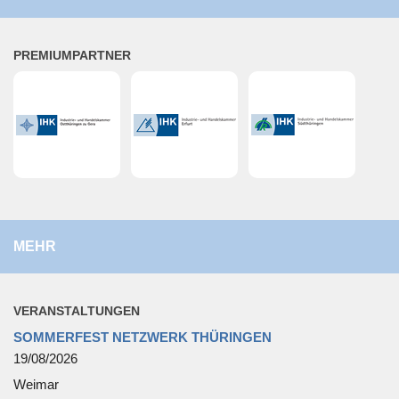
PRE­MI­UM­PART­NER
MEHR
VER­AN­STAL­TUN­GEN
SOMMERFEST NETZWERK THÜRINGEN
19/08/2026
Weimar